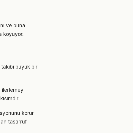
ını ve buna
a koyuyor.
 takibi büyük bir
 ilerlemeyi
ısımdır.
asyonunu korur
dan tasarruf