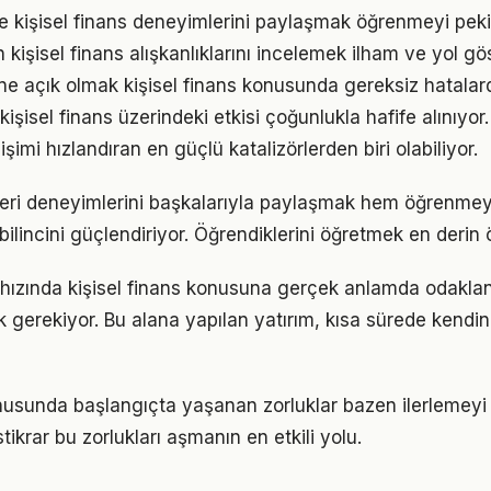
e kişisel finans deneyimlerini paylaşmak öğrenmeyi pekiş
n kişisel finans alışkanlıklarını incelemek ilham ve yol gös
e açık olmak kişisel finans konusunda gereksiz hatalar
işisel finans üzerindeki etkisi çoğunlukla hafife alınıyo
işimi hızlandıran en güçlü katalizörlerden biri olabiliyor.
eri deneyimlerini başkalarıyla paylaşmak hem öğrenmeyi
bilincini güçlendiriyor. Öğrendiklerini öğretmek en derin
ızında kişisel finans konusuna gerçek anlamda odaklanm
k gerekiyor. Bu alana yapılan yatırım, kısa sürede kendin
onusunda başlangıçta yaşanan zorluklar bazen ilerlemeyi 
tikrar bu zorlukları aşmanın en etkili yolu.