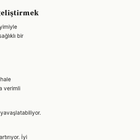
geliştirmek
yimiyle
ğlıklı bir
 hale
a verimli
yavaşlatabiliyor.
tırıyor. İyi