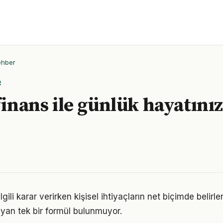
ehber
R
 finans ile günlük hayatını
 ilgili karar verirken kişisel ihtiyaçların net biçimde belir
yan tek bir formül bulunmuyor.