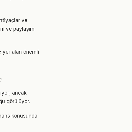
htiyaçlar ve
ini ve paylaşımı
 yer alan önemli
r
riyor; ancak
ğu görülüyor.
finans konusunda