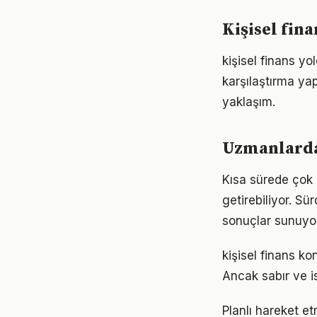
Kişisel fin
kişisel finans y
karşılaştırma ya
yaklaşım.
Uzmanlardan
Kısa sürede çok 
getirebiliyor. S
sonuçlar sunuyor
kişisel finans k
Ancak sabır ve is
Planlı hareket etm