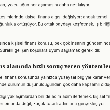
lan, yolculuğun her aşamasını daha net kılıyor.
esimlerinde kişisel finans algısı değişiyor; ancak temel i
ğunlukla örtüşüyor. Bu ortak paydayı keşfetmek, iş birliğ
nda kişisel finans konusu, pek çok insanın gündeminde
. Sürekli gelişen koşullara uyum sağlamak gereklidir.
ans alanında hızlı sonuç veren yöntemle
isel finans konusunda yalnızca yüzeysel bilgiyle karar ve
iğinde durumun düşünüldüğünden çok daha kapsamlı oldu
iği yaklaşımlardan biri de adım adım ilerlemek. kişisel 
er bir anda değil, küçük tutarlı adımlarla gerçekleşiyor.